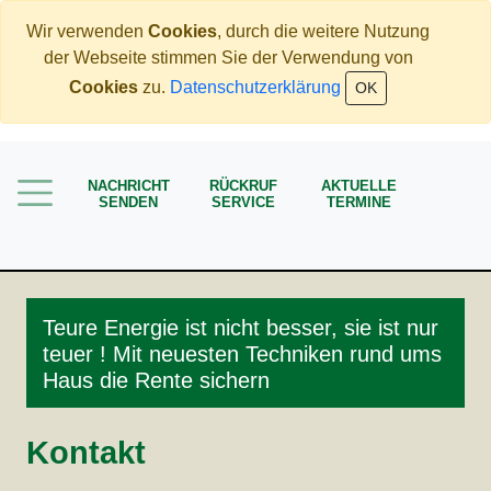
Wir verwenden
Cookies
, durch die weitere Nutzung
der Webseite stimmen Sie der Verwendung von
Home
Cookies
zu.
Datenschutzerklärung
OK
Immobilien
Rente
NACHRICHT
RÜCKRUF
AKTUELLE
Mehr Geld verdienen
SENDEN
SERVICE
TERMINE
Weniger Geld bezahlen
Meine Angebote
Service
Teure Energie ist nicht besser, sie ist nur
teuer ! Mit neuesten Techniken rund ums
Haus die Rente sichern
Kontakt