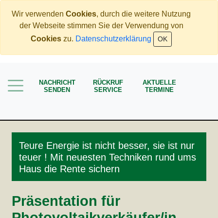
Wir verwenden
Cookies
, durch die weitere Nutzung
der Webseite stimmen Sie der Verwendung von
Home
Cookies
zu.
Datenschutzerklärung
OK
Immobilien
Rente
NACHRICHT
RÜCKRUF
AKTUELLE
Mehr Geld verdienen
SENDEN
SERVICE
TERMINE
Weniger Geld bezahlen
Meine Angebote
Service
Teure Energie ist nicht besser, sie ist nur
teuer ! Mit neuesten Techniken rund ums
Haus die Rente sichern
Präsentation für
Photovoltaikverkäufer/in