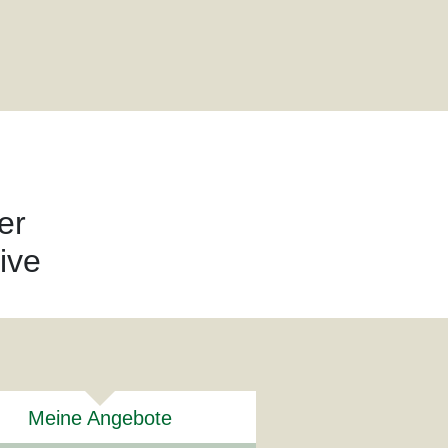
er
ive
Meine Angebote