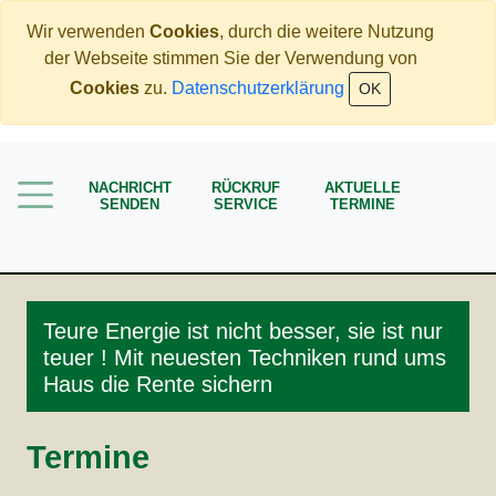
Wir verwenden
Cookies
, durch die weitere Nutzung
der Webseite stimmen Sie der Verwendung von
Home
Cookies
zu.
Datenschutzerklärung
OK
Immobilien
Rente
NACHRICHT
RÜCKRUF
AKTUELLE
Mehr Geld verdienen
SENDEN
SERVICE
TERMINE
Weniger Geld bezahlen
Meine Angebote
Service
Teure Energie ist nicht besser, sie ist nur
teuer ! Mit neuesten Techniken rund ums
Haus die Rente sichern
Termine